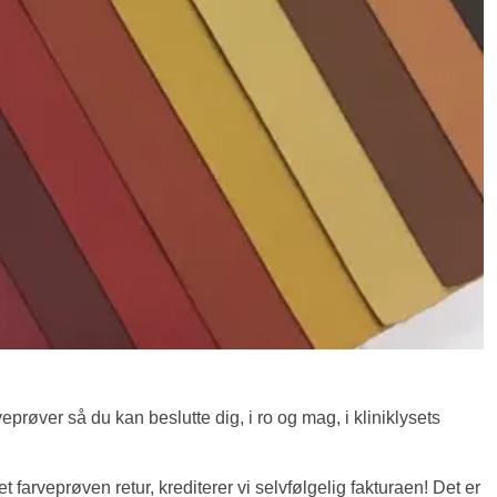
eprøver så du kan beslutte dig, i ro og mag, i kliniklysets
 farveprøven retur, krediterer vi selvfølgelig fakturaen! Det er