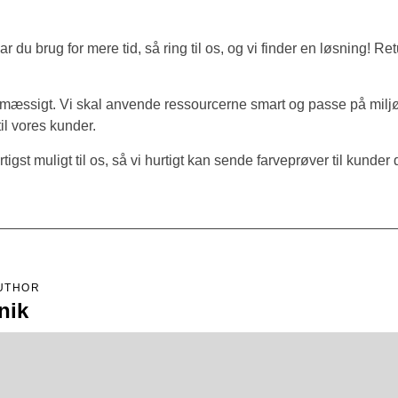
 brug for mere tid, så ring til os, og vi finder en løsning! Retu
æssigt. Vi skal anvende ressourcerne smart og passe på miljøet
til vores kunder.
st muligt til os, så vi hurtigt kan sende farveprøver til kunder d
UTHOR
nik